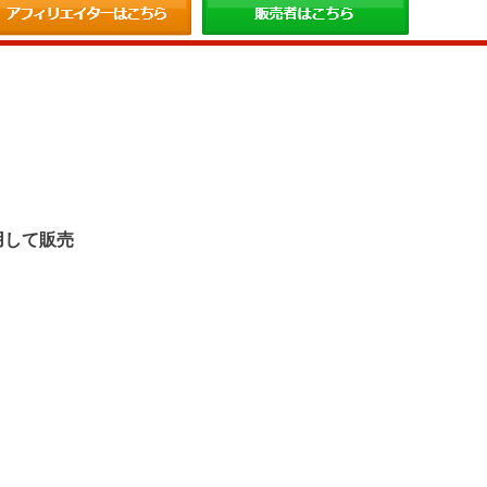
。
用して販売