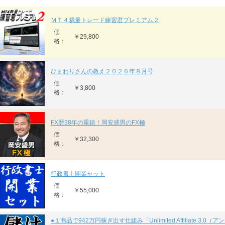
ＭＴ４裁量トレード練習君プレミアム２
価
￥29,800
格：
ひまわりさんの教え２０２６年８月号
価
￥3,800
格：
FX歴38年の重鎮！岡安盛男のFX極
価
￥32,300
格：
行政書士開業セット
価
￥55,000
格：
●１商品で942万円稼ぎ出す仕組み「Unlimited Affiliate 3.0