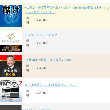
●１商品で942万円稼ぎ出す仕組み「Unlimited Affiliate 3.0
アフィリエイト3.0）」
価
￥49,800
格：
ＦＸライントレード大全
価
￥49,800
格：
FX歴38年の重鎮！岡安盛男のFX極
価
￥32,300
格：
ＭＴ４裁量トレード練習君プレミアム２
価
￥29,800
格：