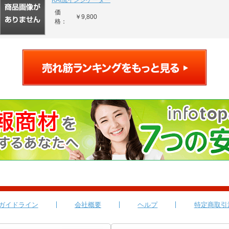
KAI流インジケーター
価
￥9,800
格：
ガイドライン
会社概要
ヘルプ
特定商取引