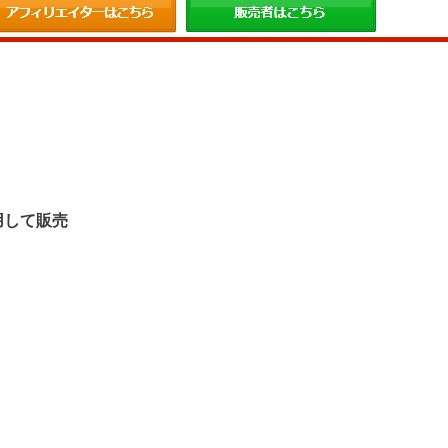
。
用して販売