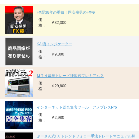
FX歴38年の重鎮！岡安盛男のFX極
価
￥32,300
格：
KAI流インジケーター
価
￥9,800
格：
ＭＴ４裁量トレード練習君プレミアム２
価
￥29,800
格：
インターネット総合集客ツール アメプレスPro
価
￥2,980
格：
ぷーさん式FX トレンドフォロー手法トレードマニュアル輝