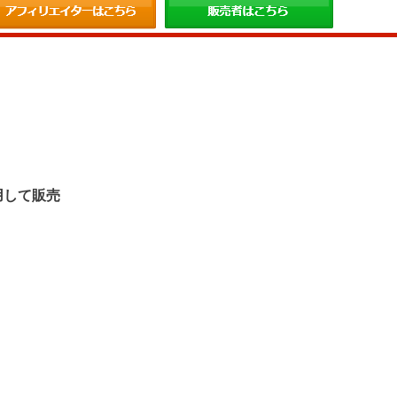
。
用して販売