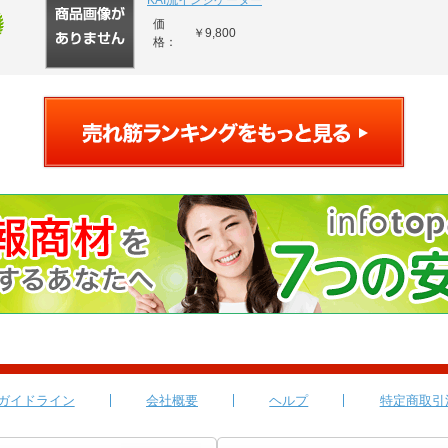
KAI流インジケーター
価
￥9,800
格：
ガイドライン
会社概要
ヘルプ
特定商取引