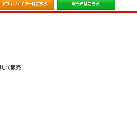
。
用して販売