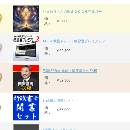
ひまわりさんの教え２０２６年８月号
価
￥3,800
格：
ＭＴ４裁量トレード練習君プレミアム２
価
￥29,800
格：
FX歴38年の重鎮！岡安盛男のFX極
価
￥32,300
格：
行政書士開業セット
価
￥55,000
格：