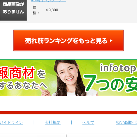
KAI流インジケーター
価
￥9,800
格：
ガイドライン
会社概要
ヘルプ
特定商取引