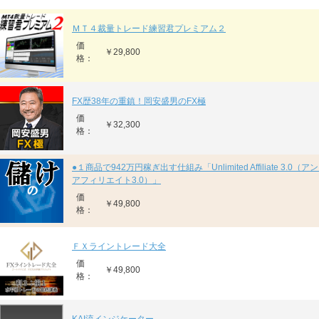
ＭＴ４裁量トレード練習君プレミアム２
価
￥29,800
格：
FX歴38年の重鎮！岡安盛男のFX極
価
￥32,300
格：
●１商品で942万円稼ぎ出す仕組み「Unlimited Affiliate 3.0
アフィリエイト3.0）」
価
￥49,800
格：
ＦＸライントレード大全
価
￥49,800
格：