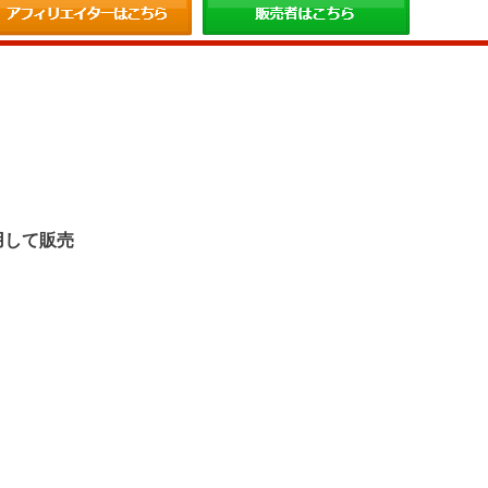
。
用して販売