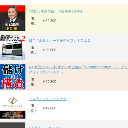
FX歴38年の重鎮！岡安盛男のFX極
価
￥32,300
格：
ＭＴ４裁量トレード練習君プレミアム２
価
￥29,800
格：
●１商品で942万円稼ぎ出す仕組み「Unlimited Affiliate 3.0
アフィリエイト3.0）」
価
￥49,800
格：
ＦＸライントレード大全
価
￥49,800
格：