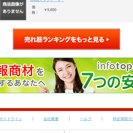
KAI流インジケーター
価
￥9,800
格：
ガイドライン
会社概要
ヘルプ
特定商取引