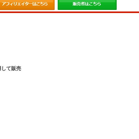
。
用して販売