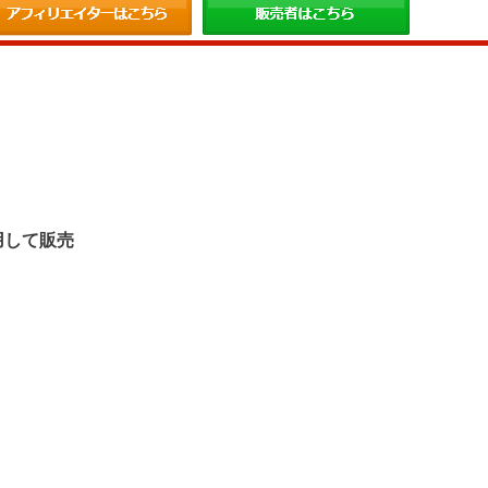
。
用して販売