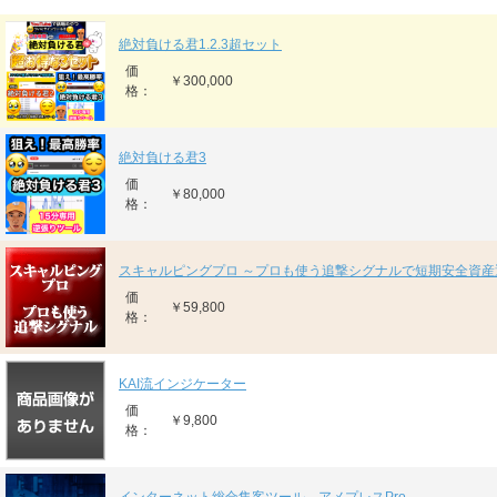
絶対負ける君1.2.3超セット
価
￥300,000
格：
絶対負ける君3
価
￥80,000
格：
スキャルピングプロ ～プロも使う追撃シグナルで短期安全資産
価
￥59,800
格：
KAI流インジケーター
価
￥9,800
格：