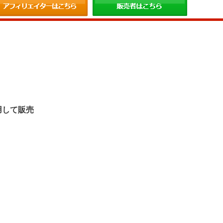
。
用して販売