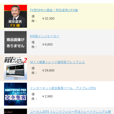
FX歴38年の重鎮！岡安盛男のFX極
価
￥32,300
格：
KAI流インジケーター
価
￥9,800
格：
ＭＴ４裁量トレード練習君プレミアム２
価
￥29,800
格：
インターネット総合集客ツール アメプレスPro
価
￥2,980
格：
ぷーさん式FX トレンドフォロー手法トレードマニュアル輝