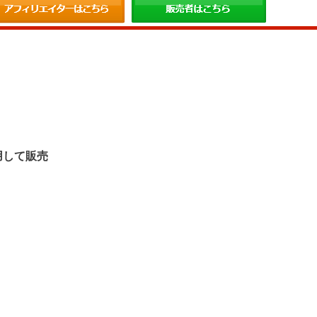
。
用して販売