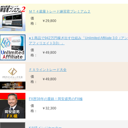
ＭＴ４裁量トレード練習君プレミアム２
価
￥29,800
格：
●１商品で942万円稼ぎ出す仕組み「Unlimited Affiliate 3.0
アフィリエイト3.0）」
価
￥49,800
格：
ＦＸライントレード大全
価
￥49,800
格：
FX歴38年の重鎮！岡安盛男のFX極
価
￥32,300
格：