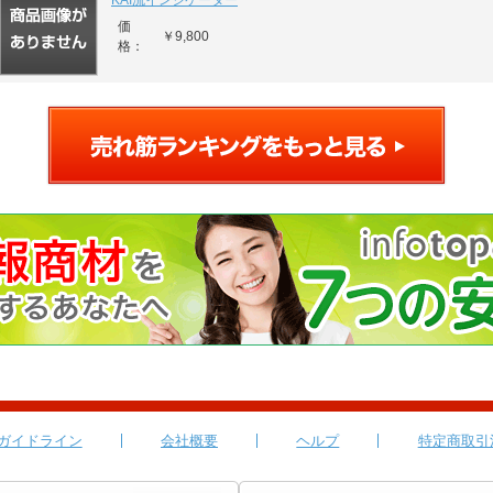
KAI流インジケーター
価
￥9,800
格：
ガイドライン
会社概要
ヘルプ
特定商取引