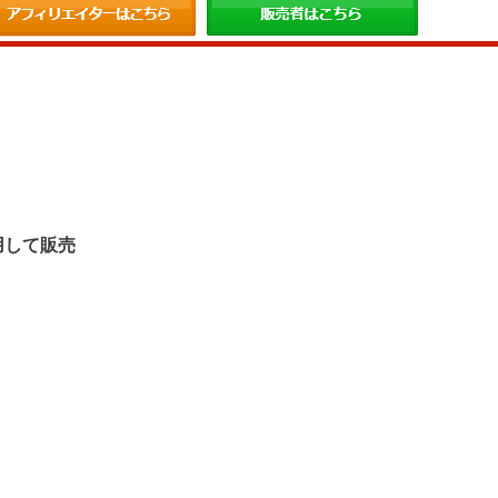
。
用して販売