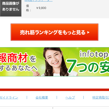
KAI流インジケーター
価
￥9,800
格：
ガイドライン
会社概要
ヘルプ
特定商取引