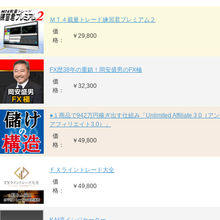
ＭＴ４裁量トレード練習君プレミアム２
価
￥29,800
格：
FX歴38年の重鎮！岡安盛男のFX極
価
￥32,300
格：
●１商品で942万円稼ぎ出す仕組み「Unlimited Affiliate 3.0
アフィリエイト3.0）」
価
￥49,800
格：
ＦＸライントレード大全
価
￥49,800
格：