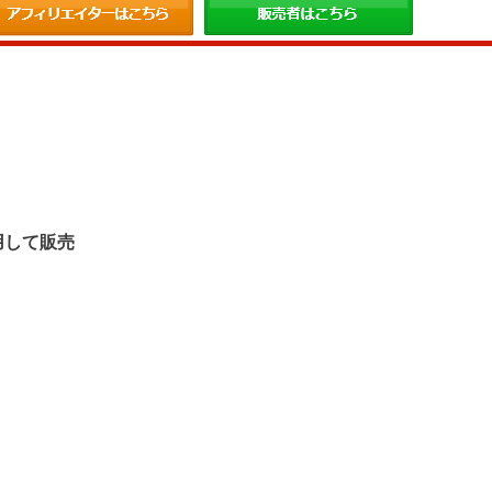
。
用して販売