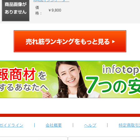
KAI流インジケーター
価
￥9,800
格：
ガイドライン
会社概要
ヘルプ
特定商取引