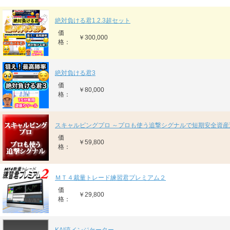
絶対負ける君1.2.3超セット
価
￥300,000
格：
絶対負ける君3
価
￥80,000
格：
スキャルピングプロ ～プロも使う追撃シグナルで短期安全資産
価
￥59,800
格：
ＭＴ４裁量トレード練習君プレミアム２
価
￥29,800
格：