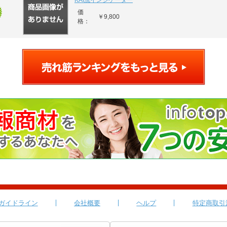
KAI流インジケーター
価
￥9,800
格：
ガイドライン
会社概要
ヘルプ
特定商取引