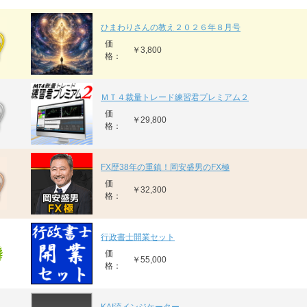
ひまわりさんの教え２０２６年８月号
価
￥3,800
格：
ＭＴ４裁量トレード練習君プレミアム２
価
￥29,800
格：
FX歴38年の重鎮！岡安盛男のFX極
価
￥32,300
格：
行政書士開業セット
価
￥55,000
格：