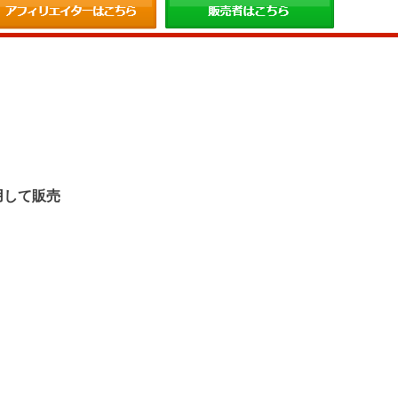
。
用して販売