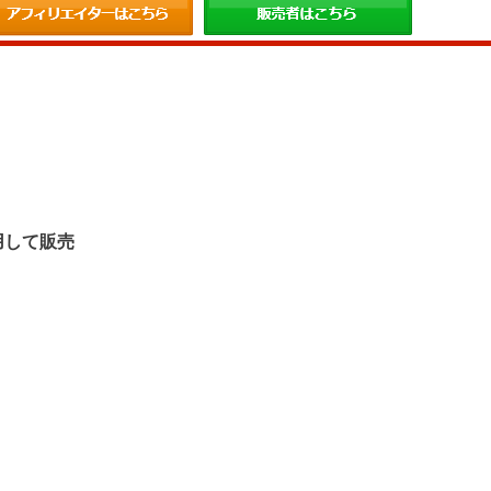
。
用して販売