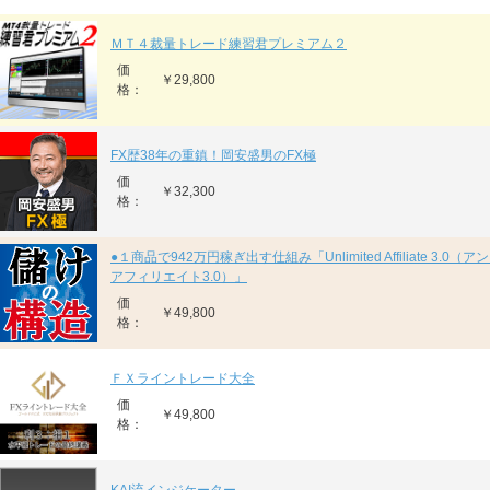
ＭＴ４裁量トレード練習君プレミアム２
価
￥29,800
格：
FX歴38年の重鎮！岡安盛男のFX極
価
￥32,300
格：
●１商品で942万円稼ぎ出す仕組み「Unlimited Affiliate 3.0
アフィリエイト3.0）」
価
￥49,800
格：
ＦＸライントレード大全
価
￥49,800
格：