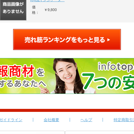
KAI流インジケーター
価
￥9,800
格：
ガイドライン
会社概要
ヘルプ
特定商取引