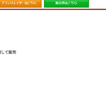
。
用して販売