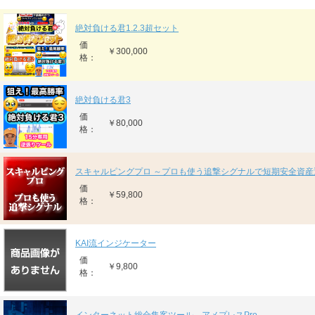
絶対負ける君1.2.3超セット
価
￥300,000
格：
絶対負ける君3
価
￥80,000
格：
スキャルピングプロ ～プロも使う追撃シグナルで短期安全資産
価
￥59,800
格：
KAI流インジケーター
価
￥9,800
格：