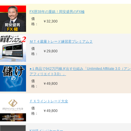
FX歴38年の重鎮！岡安盛男のFX極
価
￥32,300
格：
ＭＴ４裁量トレード練習君プレミアム２
価
￥29,800
格：
●１商品で942万円稼ぎ出す仕組み「Unlimited Affiliate 3.0
アフィリエイト3.0）」
価
￥49,800
格：
ＦＸライントレード大全
価
￥49,800
格：