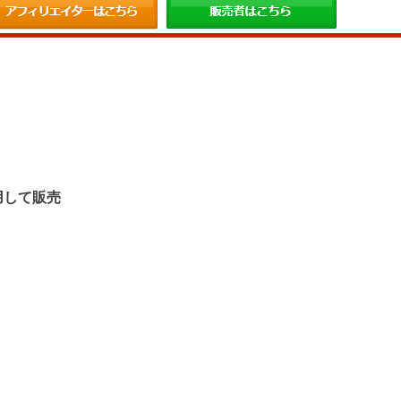
。
用して販売