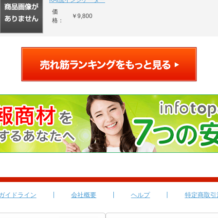
KAI流インジケーター
価
￥9,800
格：
ガイドライン
会社概要
ヘルプ
特定商取引