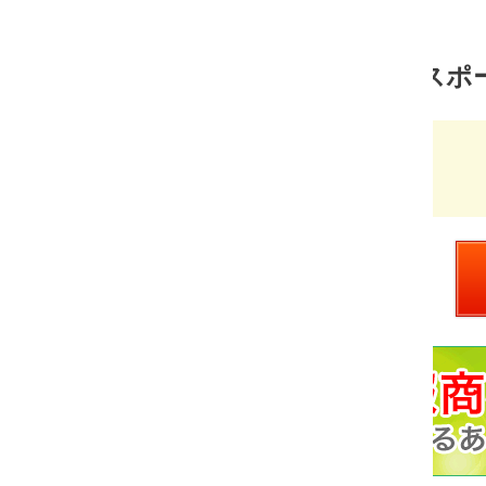
スポーツ 売れ筋ランキング
超テニス塾plus
価
￥3,700
格：