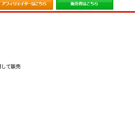
。
用して販売