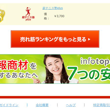
超テニス塾plus
価
￥3,700
格：
ガイドライン
会社概要
ヘルプ
特定商取引