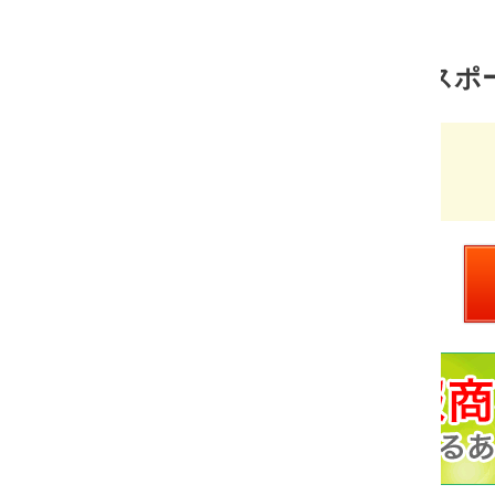
スポーツ 売れ筋ランキング
超テニス塾plus
価
￥3,700
格：