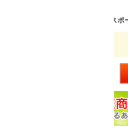
スポーツ 売れ筋ランキング
超テニス塾plus
価
￥3,700
格：