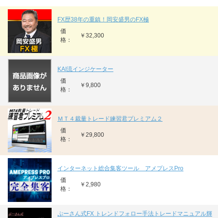
FX歴38年の重鎮！岡安盛男のFX極
価
￥32,300
格：
KAI流インジケーター
価
￥9,800
格：
ＭＴ４裁量トレード練習君プレミアム２
価
￥29,800
格：
インターネット総合集客ツール アメプレスPro
価
￥2,980
格：
ぷーさん式FX トレンドフォロー手法トレードマニュアル輝