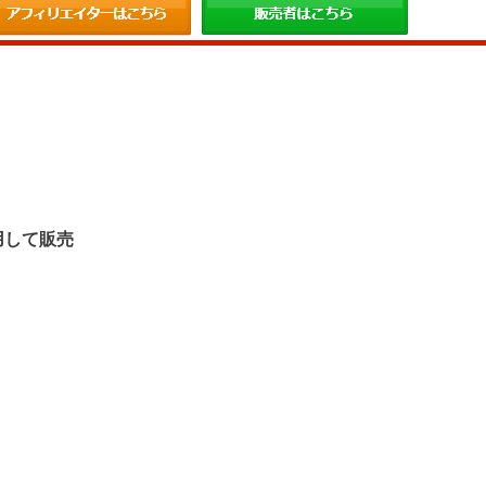
。
用して販売