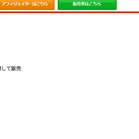
。
用して販売