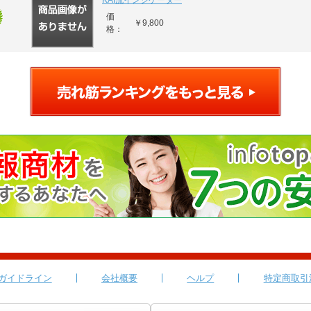
KAI流インジケーター
価
￥9,800
格：
ガイドライン
会社概要
ヘルプ
特定商取引