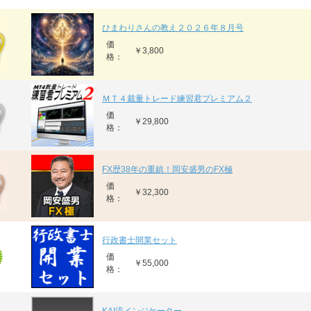
ひまわりさんの教え２０２６年８月号
価
￥3,800
格：
ＭＴ４裁量トレード練習君プレミアム２
価
￥29,800
格：
FX歴38年の重鎮！岡安盛男のFX極
価
￥32,300
格：
行政書士開業セット
価
￥55,000
格：