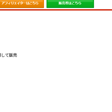
。
用して販売