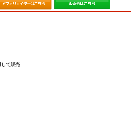
。
用して販売