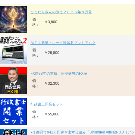
ひまわりさんの教え２０２６年８月号
価
￥3,800
格：
ＭＴ４裁量トレード練習君プレミアム２
価
￥29,800
格：
FX歴38年の重鎮！岡安盛男のFX極
価
￥32,300
格：
行政書士開業セット
価
￥55,000
格：
●１商品で942万円稼ぎ出す仕組み「Unlimited Affiliate 3.0