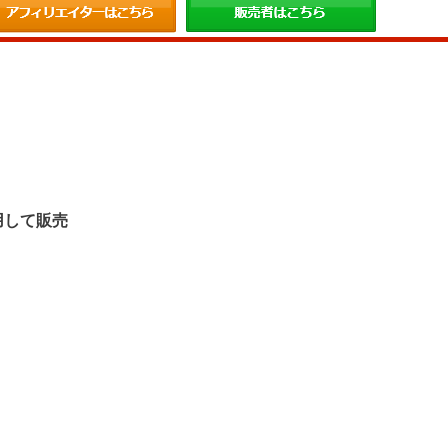
。
用して販売