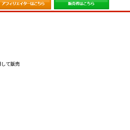
。
用して販売