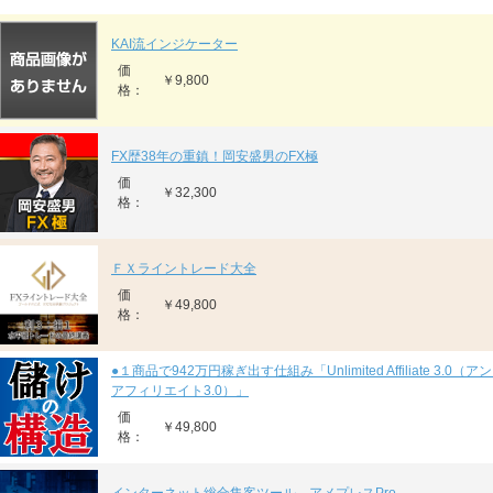
KAI流インジケーター
価
￥9,800
格：
FX歴38年の重鎮！岡安盛男のFX極
価
￥32,300
格：
ＦＸライントレード大全
価
￥49,800
格：
●１商品で942万円稼ぎ出す仕組み「Unlimited Affiliate 3.0
アフィリエイト3.0）」
価
￥49,800
格：