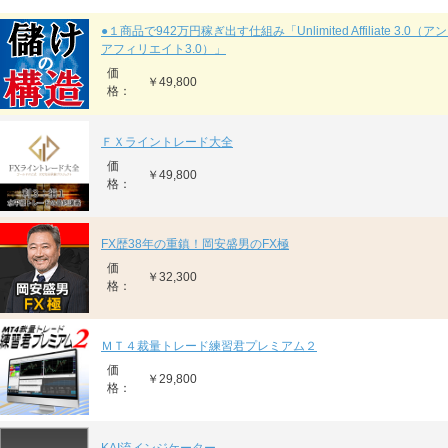
●１商品で942万円稼ぎ出す仕組み「Unlimited Affiliate 3.0
アフィリエイト3.0）」
価
￥49,800
格：
ＦＸライントレード大全
価
￥49,800
格：
FX歴38年の重鎮！岡安盛男のFX極
価
￥32,300
格：
ＭＴ４裁量トレード練習君プレミアム２
価
￥29,800
格：