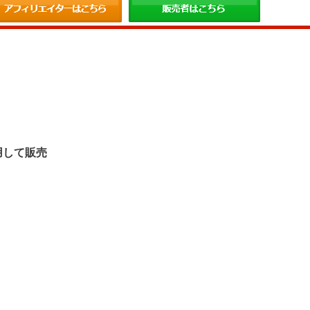
。
用して販売