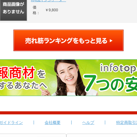
KAI流インジケーター
価
￥9,800
格：
ガイドライン
会社概要
ヘルプ
特定商取引