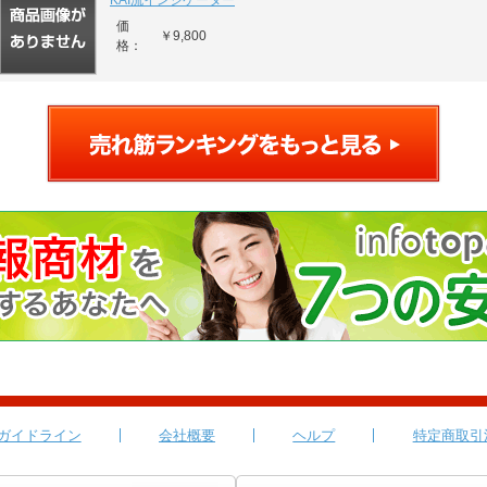
KAI流インジケーター
価
￥9,800
格：
ガイドライン
会社概要
ヘルプ
特定商取引