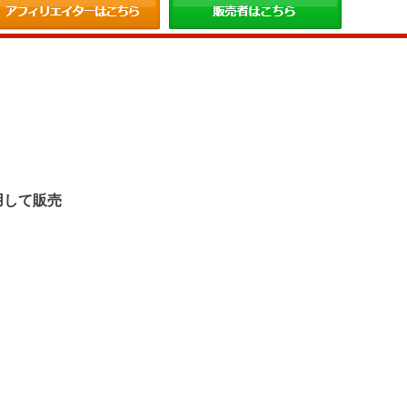
。
用して販売