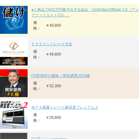
●１商品で942万円稼ぎ出す仕組み「Unlimited Affiliate 3.0
アフィリエイト3.0）」
価
￥49,800
格：
ＦＸライントレード大全
価
￥49,800
格：
FX歴38年の重鎮！岡安盛男のFX極
価
￥32,300
格：
ＭＴ４裁量トレード練習君プレミアム２
価
￥29,800
格：