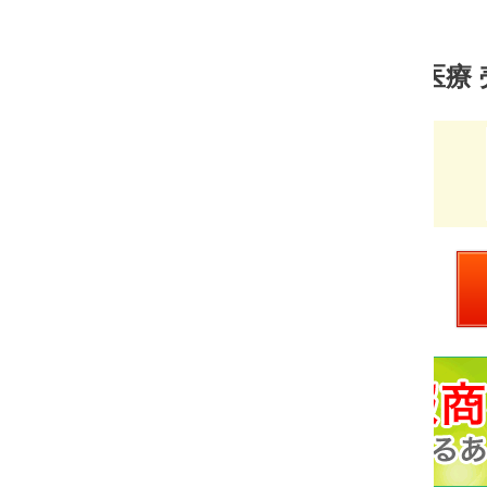
医療 売れ筋ランキング
奥山塾
価
￥1,000
格：