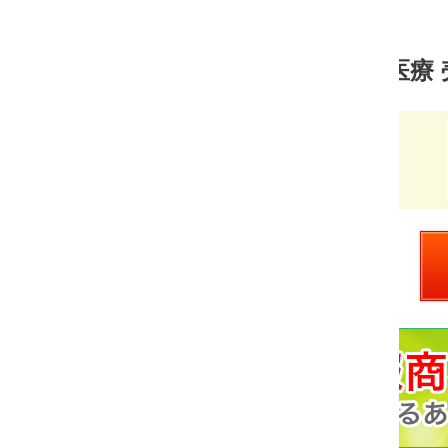
医療 売れ筋ランキング
奥山塾
価
￥1,000
格：