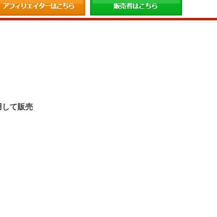
。
用して販売