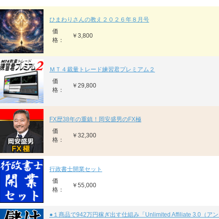
ひまわりさんの教え２０２６年８月号
価
￥3,800
格：
ＭＴ４裁量トレード練習君プレミアム２
価
￥29,800
格：
FX歴38年の重鎮！岡安盛男のFX極
価
￥32,300
格：
行政書士開業セット
価
￥55,000
格：
●１商品で942万円稼ぎ出す仕組み「Unlimited Affiliate 3.0