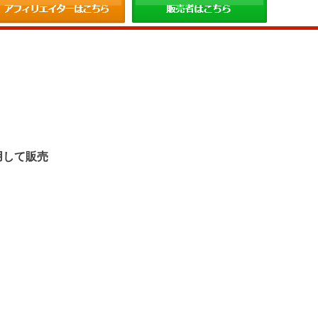
。
用して販売