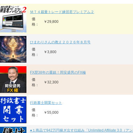
ＭＴ４裁量トレード練習君プレミアム２
価
￥29,800
格：
ひまわりさんの教え２０２６年８月号
価
￥3,800
格：
FX歴38年の重鎮！岡安盛男のFX極
価
￥32,300
格：
行政書士開業セット
価
￥55,000
格：
●１商品で942万円稼ぎ出す仕組み「Unlimited Affiliate 3.0