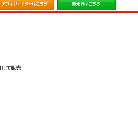
。
用して販売