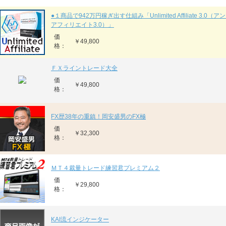
●１商品で942万円稼ぎ出す仕組み「Unlimited Affiliate 3.0
アフィリエイト3.0）」
価
￥49,800
格：
ＦＸライントレード大全
価
￥49,800
格：
FX歴38年の重鎮！岡安盛男のFX極
価
￥32,300
格：
ＭＴ４裁量トレード練習君プレミアム２
価
￥29,800
格：
KAI流インジケーター