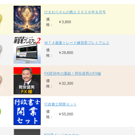
ひまわりさんの教え２０２６年８月号
価
￥3,800
格：
ＭＴ４裁量トレード練習君プレミアム２
価
￥29,800
格：
FX歴38年の重鎮！岡安盛男のFX極
価
￥32,300
格：
行政書士開業セット
価
￥55,000
格：