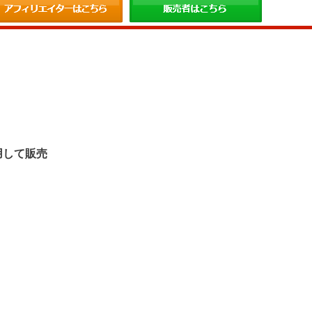
。
用して販売