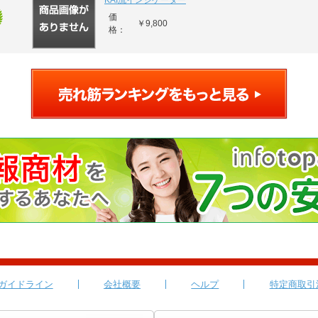
KAI流インジケーター
価
￥9,800
格：
ガイドライン
会社概要
ヘルプ
特定商取引