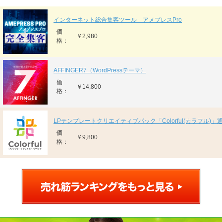
インターネット総合集客ツール アメプレスPro
価
￥2,980
格：
AFFINGER7（WordPressテーマ）
価
￥14,800
格：
LPテンプレートクリエイティブパック「Colorful(カラフル)」
価
￥9,800
格：