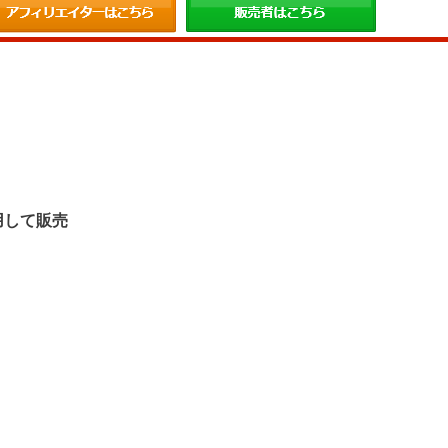
。
用して販売