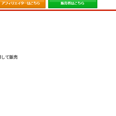
。
用して販売