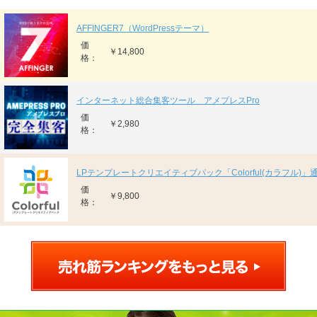
AFFINGER7（WordPressテーマ）
価
￥14,800
格：
インターネット総合集客ツール アメプレスPro
価
￥2,980
格：
LPテンプレートクリエイティブパック「Colorful(カラフル)」
価
￥9,800
格：