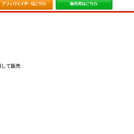
。
用して販売