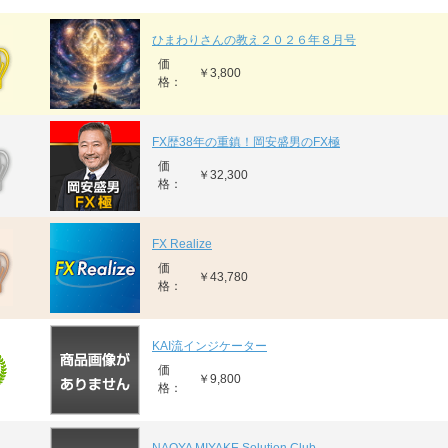
ひまわりさんの教え２０２６年８月号
価
￥3,800
格：
FX歴38年の重鎮！岡安盛男のFX極
価
￥32,300
格：
FX Realize
価
￥43,780
格：
KAI流インジケーター
価
￥9,800
格：