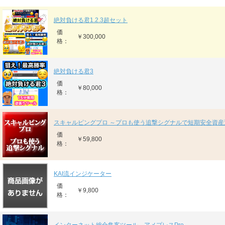
絶対負ける君1.2.3超セット
価
￥300,000
格：
絶対負ける君3
価
￥80,000
格：
スキャルピングプロ ～プロも使う追撃シグナルで短期安全資産
価
￥59,800
格：
KAI流インジケーター
価
￥9,800
格：