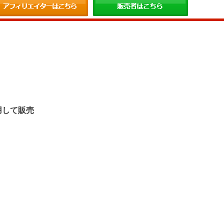
。
用して販売