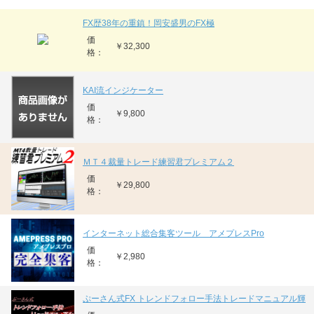
FX歴38年の重鎮！岡安盛男のFX極
価
￥32,300
格：
KAI流インジケーター
価
￥9,800
格：
ＭＴ４裁量トレード練習君プレミアム２
価
￥29,800
格：
インターネット総合集客ツール アメプレスPro
価
￥2,980
格：
ぷーさん式FX トレンドフォロー手法トレードマニュアル輝