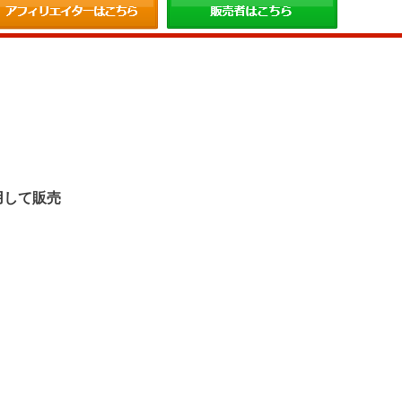
。
用して販売