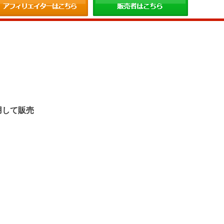
。
用して販売