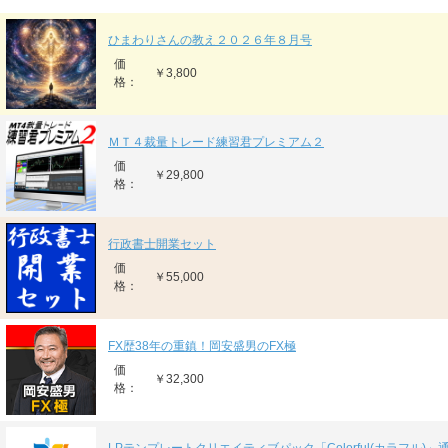
ひまわりさんの教え２０２６年８月号
価
￥3,800
格：
ＭＴ４裁量トレード練習君プレミアム２
価
￥29,800
格：
行政書士開業セット
価
￥55,000
格：
FX歴38年の重鎮！岡安盛男のFX極
価
￥32,300
格：