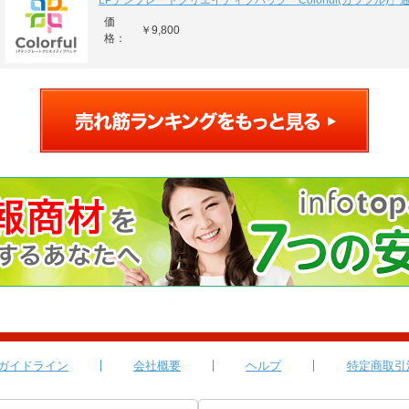
LPテンプレートクリエイティブパック「Colorful(カラフル)」
価
￥9,800
格：
ガイドライン
会社概要
ヘルプ
特定商取引