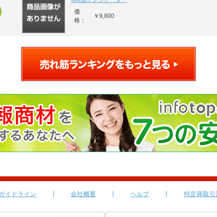
KAI流インジケーター
価
￥9,800
格：
ガイドライン
会社概要
ヘルプ
特定商取引