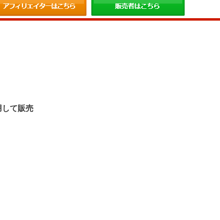
。
用して販売