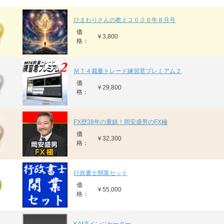
ひまわりさんの教え２０２６年８月号
価
￥3,800
格：
ＭＴ４裁量トレード練習君プレミアム２
価
￥29,800
格：
FX歴38年の重鎮！岡安盛男のFX極
価
￥32,300
格：
行政書士開業セット
価
￥55,000
格：