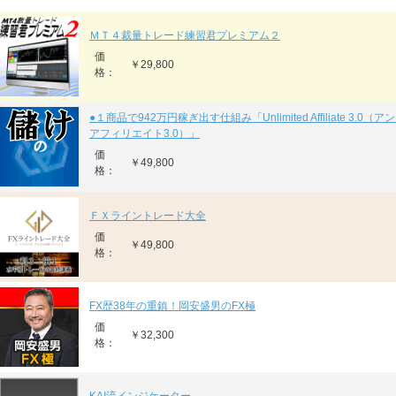
ＭＴ４裁量トレード練習君プレミアム２
価
￥29,800
格：
●１商品で942万円稼ぎ出す仕組み「Unlimited Affiliate 3.0
アフィリエイト3.0）」
価
￥49,800
格：
ＦＸライントレード大全
価
￥49,800
格：
FX歴38年の重鎮！岡安盛男のFX極
価
￥32,300
格：