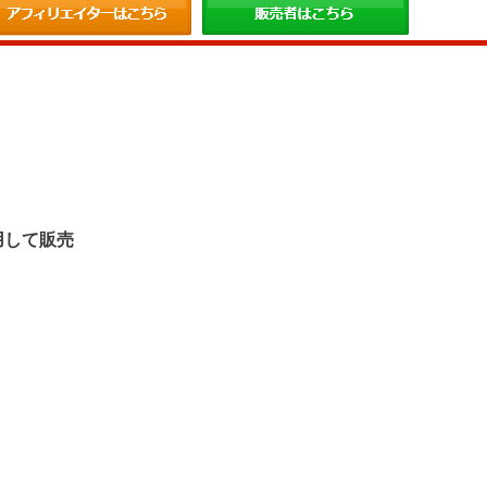
。
用して販売