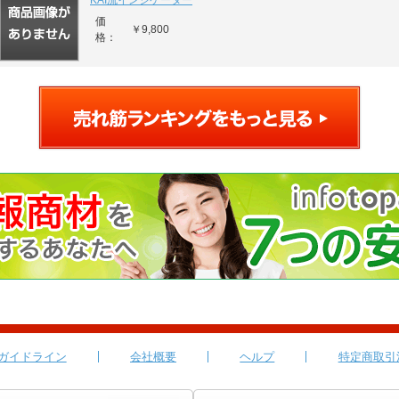
KAI流インジケーター
価
￥9,800
格：
ガイドライン
会社概要
ヘルプ
特定商取引