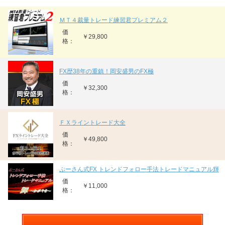
ＭＴ４裁量トレード練習君プレミアム２
価
￥29,800
格：
FX歴38年の重鎮！岡安盛男のFX極
価
￥32,300
格：
ＦＸライントレード大全
価
￥49,800
格：
ぷーさん式FX トレンドフォロー手法トレードマニュアル輝
価
￥11,000
格：