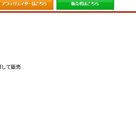
。
用して販売