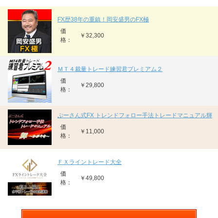
FX歴38年の重鎮！岡安盛男のFX極
価
￥32,300
格：
ＭＴ４裁量トレード練習君プレミアム２
価
￥29,800
格：
ぷーさん式FX トレンドフォロー手法トレードマニュアル輝
価
￥11,000
格：
ＦＸライントレード大全
価
￥49,800
格：