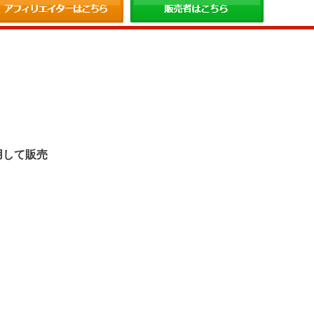
。
用して販売