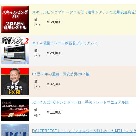
スキャルピングプロ ～プロも使う追撃シグナルで短期安全資産
価
￥59,800
格：
ＭＴ４裁量トレード練習君プレミアム２
価
￥29,800
格：
FX歴38年の重鎮！岡安盛男のFX極
価
￥32,300
格：
ぷーさん式FX トレンドフォロー手法トレードマニュアル輝
価
￥11,000
格：
RCI-PERFECT｜トレンドフォロワーが欲しかったMT4インジ