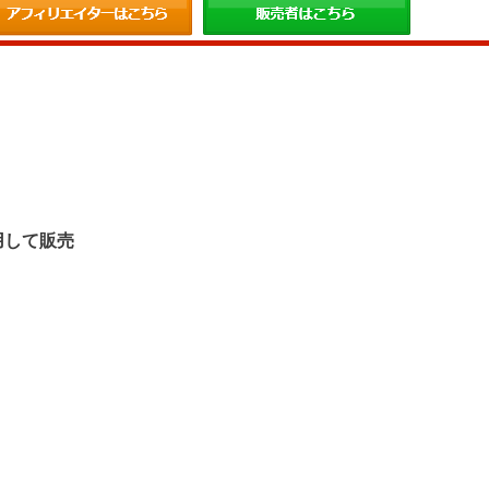
。
用して販売