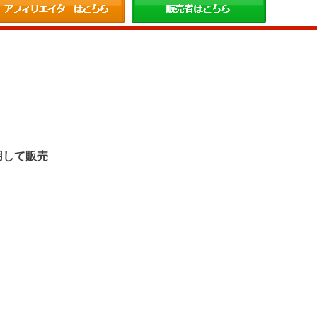
。
用して販売