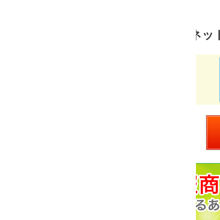
ネットビジネス 売れ筋ランキング
あべラボ
価
￥9,800
格：