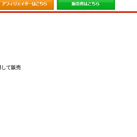
。
用して販売