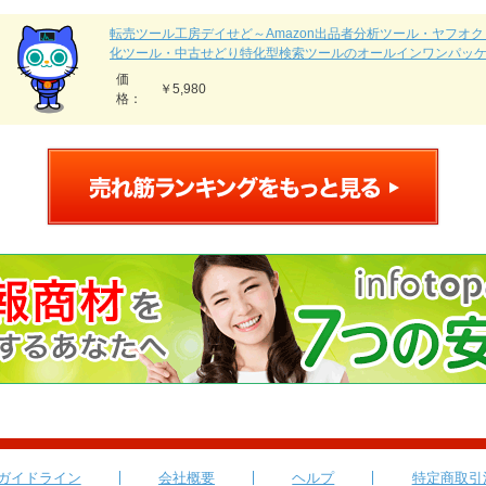
転売ツール工房デイせど～Amazon出品者分析ツール・ヤフオ
化ツール・中古せどり特化型検索ツールのオールインワンパッ
価
￥5,980
格：
ガイドライン
会社概要
ヘルプ
特定商取引