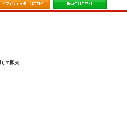
。
用して販売