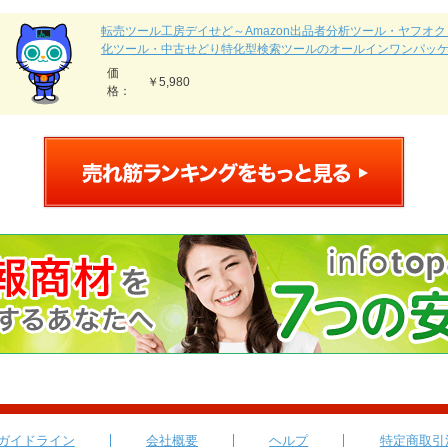
転売ツール工房デイせど～Amazon出品者分析ツール・ヤフオ
化ツール・中古せどり特化型検索ツールのオールインワンパッ
価
￥5,980
格：
ガイドライン
会社概要
ヘルプ
特定商取引