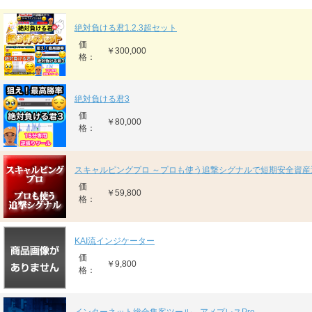
絶対負ける君1.2.3超セット
価
￥300,000
格：
絶対負ける君3
価
￥80,000
格：
スキャルピングプロ ～プロも使う追撃シグナルで短期安全資産
価
￥59,800
格：
KAI流インジケーター
価
￥9,800
格：