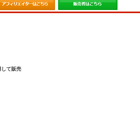
。
用して販売