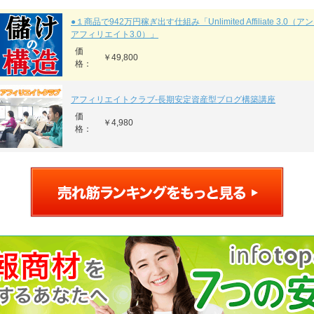
●１商品で942万円稼ぎ出す仕組み「Unlimited Affiliate 3.0
アフィリエイト3.0）」
価
￥49,800
格：
アフィリエイトクラブ‐長期安定資産型ブログ構築講座
価
￥4,980
格：