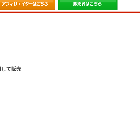
。
用して販売